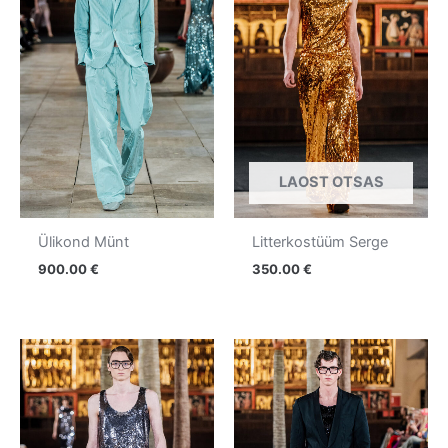
LAOST OTSAS
Ülikond Münt
Litterkostüüm Serge
900.00
€
350.00
€