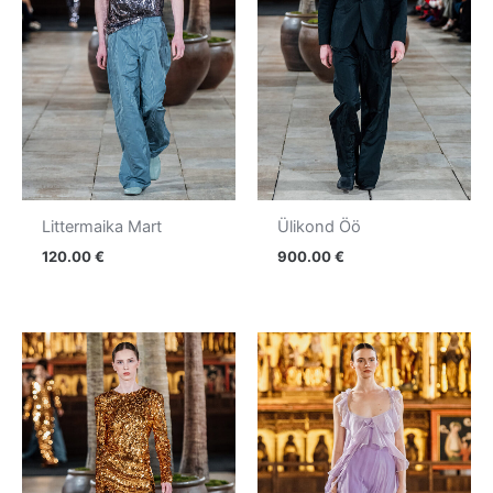
Littermaika Mart
Ülikond Öö
120.00
€
900.00
€