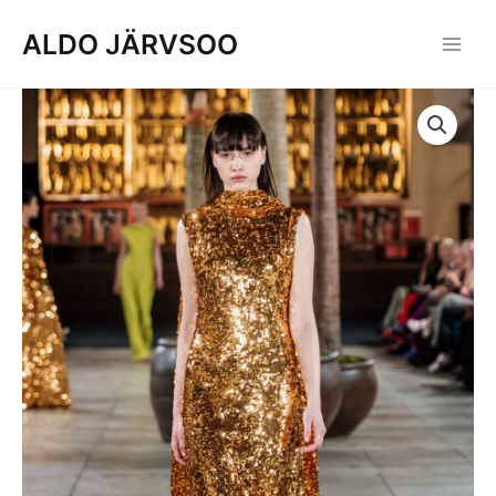
Skip
ALDO JÄRVSOO
to
content